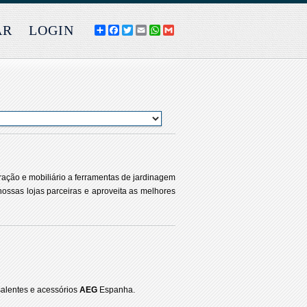
AR
LOGIN
COMPARTILHE
FACEBOOK
TWITTER
EMAIL
WHATSAPP
GMAIL
ação e mobiliário a ferramentas de jardinagem
nossas lojas parceiras e aproveita as melhores
salentes e acessórios
AEG
Espanha.