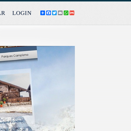
AR
LOGIN
COMPARTILHE
FACEBOOK
TWITTER
EMAIL
WHATSAPP
GMAIL