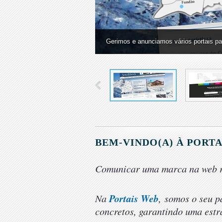
Gerimos e anunciamos vários portais par
Possuimos uma plataforma 100% nossa 
BEM-VINDO(A) À PORTA
Comunicar uma marca na web re
Portais Web
Na
,
somos o seu p
concretos, garantindo uma estr