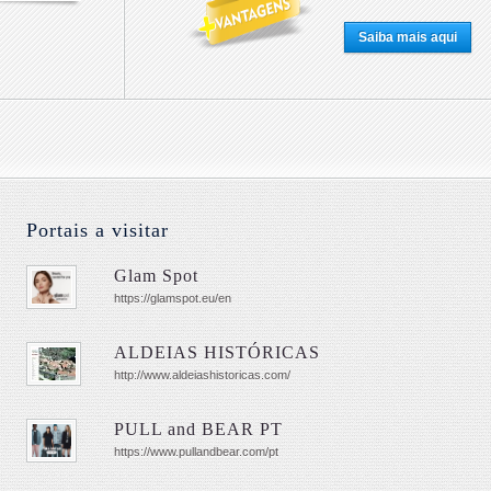
Saiba mais aqui
Portais a visitar
Glam Spot
https://glamspot.eu/en
ALDEIAS HISTÓRICAS
http://www.aldeiashistoricas.com/
PULL and BEAR PT
https://www.pullandbear.com/pt