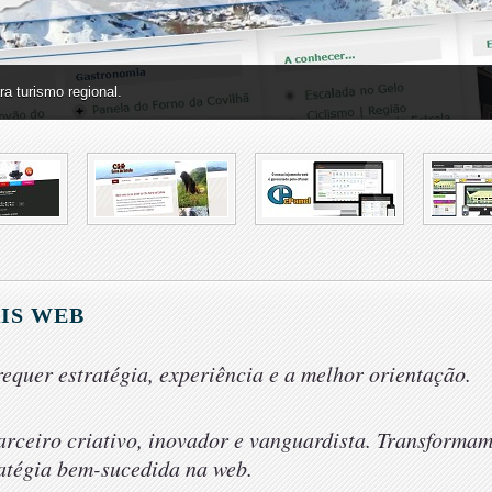
a turismo regional.
para compra, registo e venda de domínios
IS WE
B
quer estratégia, experiência e a melhor orientação.
arceiro criativo, inovador e vanguardista. Transformam
atégia bem-sucedida na web.