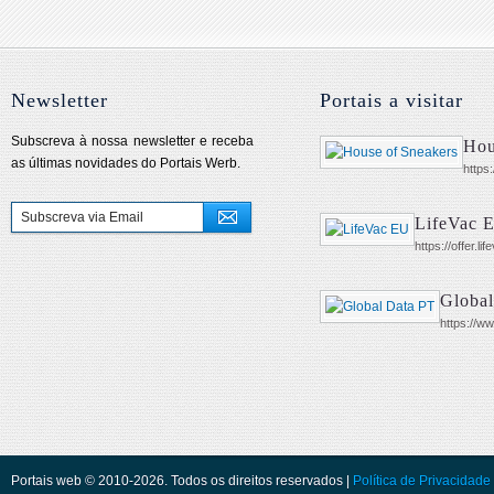
Newsletter
Portais a visitar
Subscreva à nossa newsletter e receba
Hou
as últimas novidades do Portais Werb.
https
LifeVac 
https://offer.li
Global
https://ww
Portais web © 2010-2026. Todos os direitos reservados |
Política de Privacidade