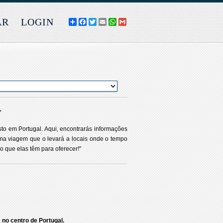
AR
LOGIN
COMPARTILHE
FACEBOOK
TWITTER
EMAIL
WHATSAPP
GMAIL
"
sto em Portugal. Aqui, encontrarás informações
 uma viagem que o levará a locais onde o tempo
o que elas têm para oferecer!"
no centro de Portugal.