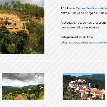
A 10 km do
Centro Geodésico de Po
entre a Ribeira da Corga e a Ribei
À chegada, recebe-nos o sossego,
pedras dos leitos das ribeiras.
Categoria:
Aldeias de Xisto
URL:
http://www.aldeiasdexisto.com/te