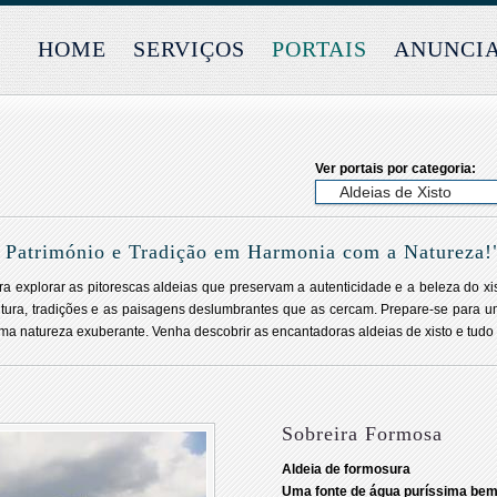
HOME
SERVIÇOS
PORTAIS
ANUNCI
Ver portais por categoria:
: Património e Tradição em Harmonia com a Natureza!
ara explorar as pitorescas aldeias que preservam a autenticidade e a beleza do xi
cultura, tradições e as paisagens deslumbrantes que as cercam. Prepare-se para
ma natureza exuberante. Venha descobrir as encantadoras aldeias de xisto e tudo 
Sobreira Formosa
Aldeia de formosura
Uma fonte de água puríssima bem 