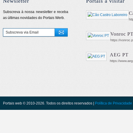
Newsletter
Portais a visitar
Subscreva à nossa newsletter e receba
C
as últimas novidades do Portais Werb.
ht
Vonroc P
https://vonroc.p
AEG PT
https://www.aeg
Portais web © 2010-2026. Todos os direitos reservados |
Política de Privacidade